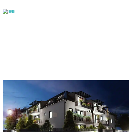
ATTACHMENT: KÜLSŐ ÉJJELI LÁTVÁNYTERV (FOTÓ:
VELENCE VIVALDI LAKÓPARK)