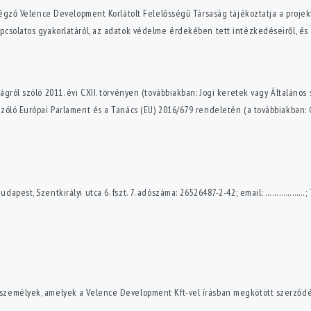
t végző Velence Development Korlátolt Felelősségű Társaság tájékoztatja a proj
csolatos gyakorlatáról, az adatok védelme érdekében tett intézkedéseiről, és a
ágról szóló 2011. évi CXII. törvényen (továbbiakban: Jogi keretek vagy Általán
szóló Európai Parlament és a Tanács (EU) 2016/679 rendeletén (a továbbiakban:
udapest, Szentkirályi utca 6. fszt. 7. adószáma: 26526487-2-42; email: ……………
személyek, amelyek a Velence Development Kft-vel írásban megkötött szerződé