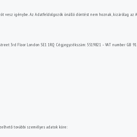
ót vesz igénybe. Az Adatfeldolgozók önálló döntést nem hoznak, kizárólag az A
k street 3rd Floor London SE1 1RQ Cégjegyzékszám: 5519821 – VAT number GB 91
kezelhető további személyes adatok köre: