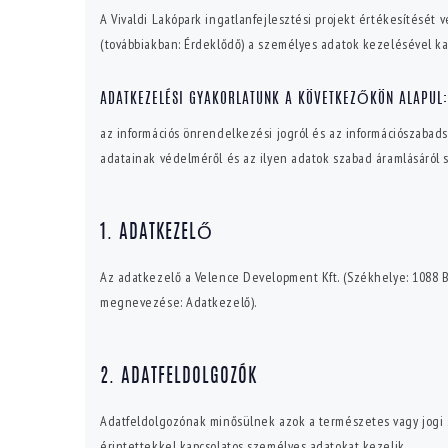
A Vivaldi Lakópark ingatlanfejlesztési projekt értékesítésé
(továbbiakban: Érdeklődő) a személyes adatok kezelésével kap
ADATKEZELÉSI GYAKORLATUNK A KÖVETKEZŐKÖN ALAPUL:
az információs önrendelkezési jogról és az információszabads
adatainak védelméről és az ilyen adatok szabad áramlásáról 
1. ADATKEZELŐ
Az adatkezelő a Velence Development Kft. (Székhelye: 1088 B
megnevezése: Adatkezelő).
2. ADATFELDOLGOZÓK
Adatfeldolgozónak minősülnek azok a természetes vagy jogi 
érintettekkel kapcsolatos személyes adatokat kezelik.