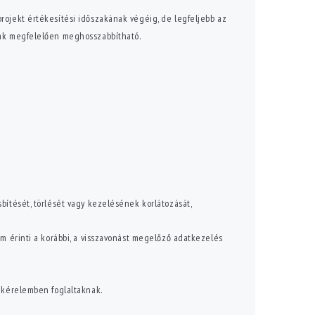
rojekt értékesítési időszakának végéig, de legfeljebb az
ának megfelelően meghosszabbítható.
bítését, törlését vagy kezelésének korlátozását,
em érinti a korábbi, a visszavonást megelőző adatkezelés
a kérelemben foglaltaknak.