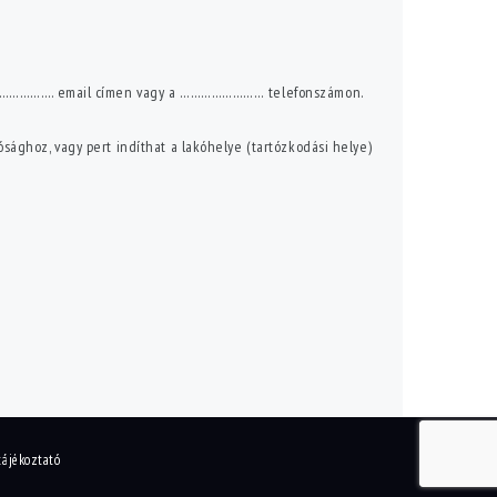
z ……………………. email címen vagy a …………………… telefonszámon.
ághoz, vagy pert indíthat a lakóhelye (tartózkodási helye)
tájékoztató