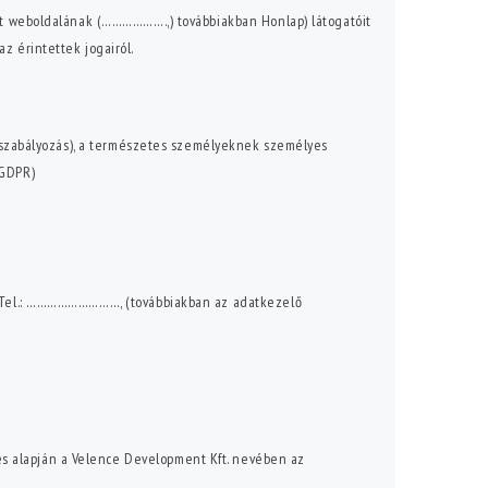
ekt weboldalának (……………….,) továbbiakban Honlap) látogatóit
z érintettek jogairól.
os szabályozás), a természetes személyeknek személyes
 GDPR)
…; Tel.: ………………………, (továbbiakban az adatkezelő
s alapján a Velence Development Kft. nevében az