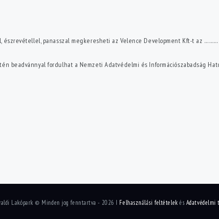
sel, észrevétellel, panasszal megkeresheti az Velence Development Kft-t a
tén beadvánnyal fordulhat a Nemzeti Adatvédelmi és Információszabadság Hatós
valdi Lakópark © Minden jog fenntartva - 2026 I
Felhasználási feltételek
és
Adatvédelmi 