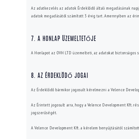
Az adatkezelés az adatok Érdeklődő általi megadásának napján
adatok megadásától számított 3 évig tart. Amennyiben az éri
7. A HONLAP ÜZEMELTETŐJE
A Honlapot az OVH LTD üzemelteti, az adatokat biztonságos s
8. AZ ÉRDEKLÖDŐ JOGAI
Az Érdeklődő bármikor jogosult kérelmezni a Velence Developm
Az Érintett jogosult arra, hogy a Velence Development Kft. r
jogszerűségét.
A Velence Development Kft. a kérelem benyújtásától számított