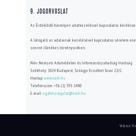
9. JOGORVOSLAT
Az Érdeklődő bármilyen adatkezeléssel kapcsolatos kérdés
A látogató az adatainak kezelésével kapcsolatos sérelem ese
szerint illetékes törvényszéken.
Név: Nemzeti Adatvédelmi és Információszabadság Hatóság
Székhely: 1024 Budapest, Szilágyi Erzsébet fasor 22/C.
Honlap:
www.naih.hu
Telefonszám: +36 (1) 391-1400
E-mail:
ugyfelszolgalat@naih.hu
Velence Vi