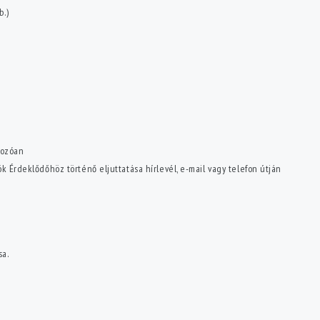
b.)
kozóan
k Érdeklődőhöz történő eljuttatása hírlevél, e-mail vagy telefon útján
sa.