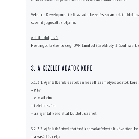
Velence Development Kft. az adatkezelés során adatfeldolgoz
szerint jogosultak eljárni.
Adatfeldolgozó:
Hostingot biztosító cég: OVH Limited (Székhely: 3 Southwar
3. A KEZELET ADATOK KÖRE
3.1. 3.1. Ajánlatkérők esetében kezelt személyes adatok köre:
– név
– e-mail cím
– telefonszám
– az ajánlat kérő által küldött üzenet
3.2. 3.2. Ajánlatkérővel történő kapcsolatfelvételt követően 
– a vásárlás célja