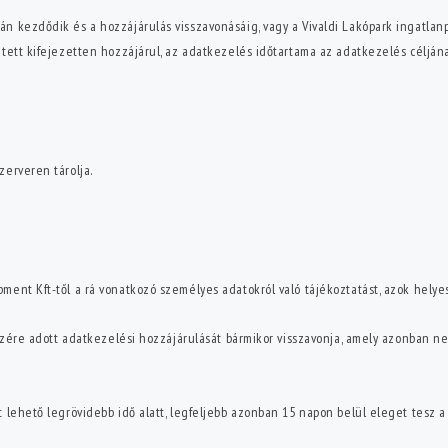
 kezdődik és a hozzájárulás visszavonásáig, vagy a Vivaldi Lakópark ingatlanp
ntett kifejezetten hozzájárul, az adatkezelés időtartama az adatkezelés célj
zerveren tárolja.
ent Kft-től a rá vonatkozó személyes adatokról való tájékoztatást, azok helyes
észére adott adatkezelési hozzájárulását bármikor visszavonja, amely azonban n
 lehető legrövidebb idő alatt, legfeljebb azonban 15 napon belül eleget tesz 